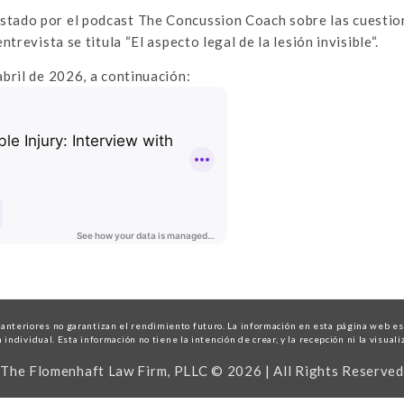
stado por el podcast The Concussion Coach sobre las cuestion
trevista se titula “El aspecto legal de la lesión invisible“.
abril de 2026, a continuación:
eriores no garantizan el rendimiento futuro. La información en esta página web es 
individual. Esta información no tiene la intención de crear, y la recepción ni la visual
The Flomenhaft Law Firm, PLLC © 2026 | All Rights Reserved