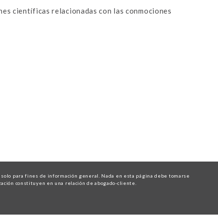
es científicas relacionadas con las conmociones
solo para fines de información general. Nada en esta página debe tomarse
ización constituyen en una relación de abogado-cliente.