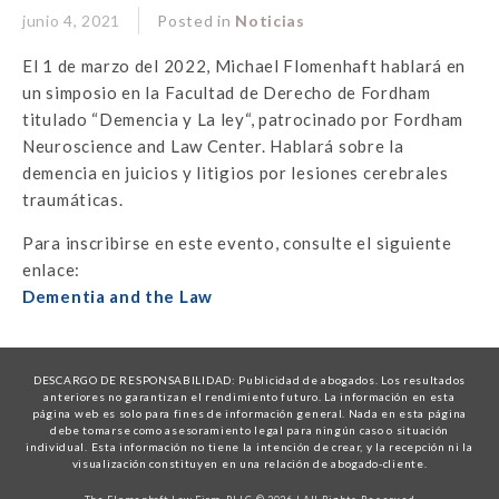
junio 4, 2021
Posted in
Noticias
El 1 de marzo del 2022, Michael Flomenhaft hablará en
un simposio en la Facultad de Derecho de Fordham
titulado “Demencia y La ley“, patrocinado por Fordham
Neuroscience and Law Center. Hablará sobre la
demencia en juicios y litigios por lesiones cerebrales
traumáticas.
Para inscribirse en este evento, consulte el siguiente
enlace:
Dementia and the Law
DESCARGO DE RESPONSABILIDAD: Publicidad de abogados. Los resultados
anteriores no garantizan el rendimiento futuro. La información en esta
página web es solo para fines de información general. Nada en esta página
debe tomarse como asesoramiento legal para ningún caso o situación
individual. Esta información no tiene la intención de crear, y la recepción ni la
visualización constituyen en una relación de abogado-cliente.