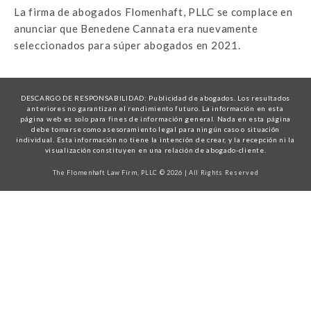
La firma de abogados Flomenhaft, PLLC se complace en
anunciar que Benedene Cannata era nuevamente
seleccionados para súper abogados en 2021.
DESCARGO DE RESPONSABILIDAD: Publicidad de abogados. Los resultados
anteriores no garantizan el rendimiento futuro. La información en esta
página web es solo para fines de información general. Nada en esta página
debe tomarse como asesoramiento legal para ningún caso o situación
individual. Esta información no tiene la intención de crear, y la recepción ni la
visualización constituyen en una relación de abogado-cliente.
The Flomenhaft Law Firm, PLLC © 2026 | All Rights Reserved